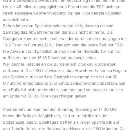
HSG Groß-Bieberau/Modau einen Rückschlag hinnehmen. in einer
bis zur 45. Minute ausgeglichenen Partei fand die TSG nicht zu
ihrem agressiven Abwehrverbund, der sie in den letzten Spielen
auszeichnete.
Schon im ersten Spielabschnitt zeigte sich, dass an diesem
Samstag das Abwehrverhalten der Bulls nicht stimmte. Die
Gastgeber konnten sich immer wieder durchsetzen und gingen mit
13:8 Toren in Führung (20.). Danach kam die beste Zeit der TSG.
Die Abwehr stand plötzlich und so konnten die Bulls Tor auf Tor
aufholen und zum 15:15 Pausenstand ausgleichen.
Wer dachte, jetzt seien die Bürgeler am Drücker, wurde aber
enttäuscht. Die TSG fiel wieder in das Abwehrverhalten zu Beginn
des Spieles zurück und die Gastgeber konnten sich bis zur 50.
Minute vorentscheidend zum 29:25 Zwischenstand absetzen. Bei
den Bulls lief nicht mehr viel zusammen und so musste man sich
am Ende mit 30:36 Toren geschlagen geben.
Aber bereits am kommenden Sonntag, Spielbeginn 17:30 Uhr,
haben die Bulls die Möglichkeit, sich zu rehabilitieren. Im
Spitzenspiel des 8. Spieltages treffen sie in der Sportfabrik auf
den Tabellenführer der Regionalliga Hessen, die TSG Münster. Die