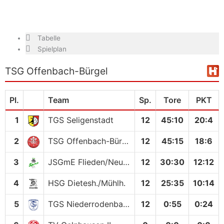
Tabelle
Spielplan
TSG Offenbach-Bürgel
Pl.
Team
Sp.
Tore
PKT
1
TGS Seligenstadt
12
45
:
10
20:4
2
TSG Offenbach-Bürgel
12
45
:
15
18:6
3
JSGmE Flieden/Neuhof
12
30
:
30
12:12
4
HSG Dietesh./Mühlh.
12
25
:
35
10:14
5
TGS Niederrodenbach
12
0
:
55
0:24