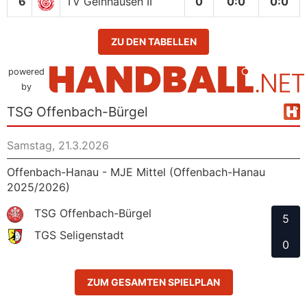
6
TV Gelnhausen II
0
0
:
0
0:0
ZU DEN TABELLEN
powered
by
TSG Offenbach-Bürgel
Samstag, 21.3.2026
Offenbach-Hanau - MJE Mittel (Offenbach-Hanau
2025/2026)
TSG Offenbach-Bürgel
5
TGS Seligenstadt
0
ZUM GESAMTEN SPIELPLAN