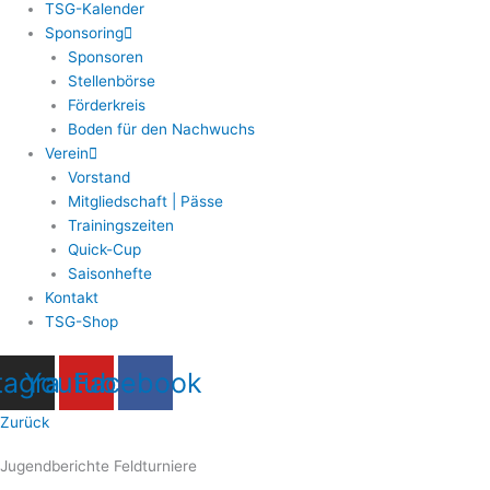
TSG-Kalender
Sponsoring
Sponsoren
Stellenbörse
Förderkreis
Boden für den Nachwuchs
Verein
Vorstand
Mitgliedschaft | Pässe
Trainingszeiten
Quick-Cup
Saisonhefte
Kontakt
TSG-Shop
tagram
Youtube
Facebook
Zurück
Jugendberichte Feldturniere