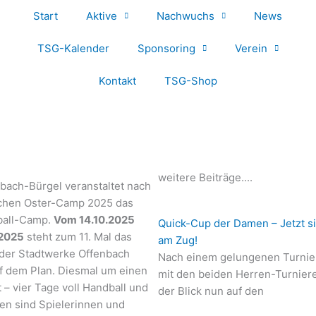
Start
Aktive
Nachwuchs
News
TSG-Kalender
Sponsoring
Verein
Kontakt
TSG-Shop
weitere Beiträge....
bach-Bürgel veranstaltet nach
ichen Oster-Camp 2025 das
ball-Camp.
Vom 14.10.2025
Quick-Cup der Damen – Jetzt s
.2025
steht zum 11. Mal das
am Zug!
der Stadtwerke Offenbach
Nach einem gelungenen Turni
uf dem Plan. Diesmal um einen
mit den beiden Herren-Turniere
 – vier Tage voll Handball und
der Blick nun auf den
en sind Spielerinnen und