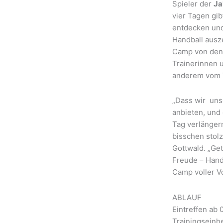
Spieler der
Ja
vier Tagen gib
entdecken und
Handball ausze
Camp von den 
Trainerinnen 
anderem vom T
„Dass wir uns
anbieten, und
Tag verlänger
bisschen stolz
Gottwald. „Ge
Freude – Hand
Camp voller V
ABLAUF
Eintreffen ab 
Trainingseinhe