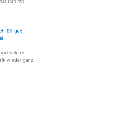
at sich mit
ch-Bürgel:
el
orthalle der
rik wieder ganz