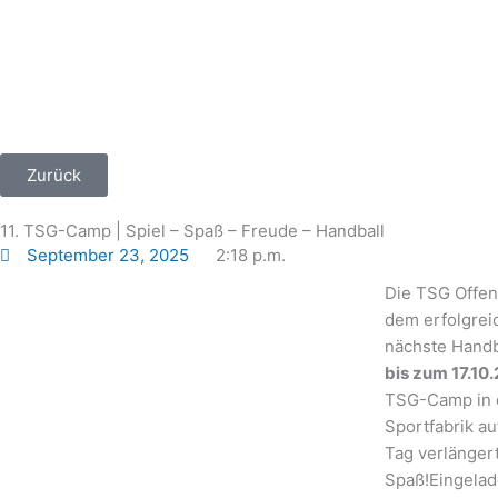
Zum
Inhalt
springen
Zurück
11. TSG-Camp | Spiel – Spaß – Freude – Handball
September 23, 2025
2:18 p.m.
Die TSG Offen
dem erfolgre
nächste Hand
bis zum 17.10
TSG-Camp in 
Sportfabrik a
Tag verlängert
Spaß!Eingelad