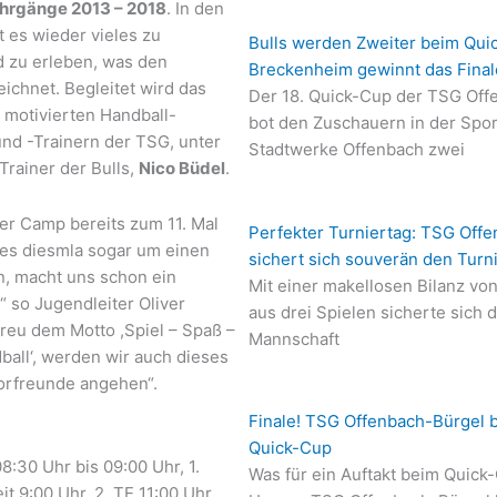
hrgänge 2013 – 2018
. In den
t es wieder vieles zu
Bulls werden Zweiter beim Qui
 zu erleben, was den
Breckenheim gewinnt das Final
ichnet. Begleitet wird das
Der 18. Quick-Cup der TSG Off
motivierten Handball-
bot den Zuschauern in der Spor
und -Trainern der TSG, unter
Stadtwerke Offenbach zwei
rainer der Bulls,
Nico Büdel
.
er Camp bereits zum 11. Mal
Perfekter Turniertag: TSG Offe
 es diesmla sogar um einen
sichert sich souverän den Turn
n, macht uns schon ein
Mit einer makellosen Bilanz vo
“ so Jugendleiter Oliver
aus drei Spielen sicherte sich 
treu dem Motto ,Spiel – Spaß –
Mannschaft
ball‘, werden wir auch dieses
orfreunde angehen“.
Finale! TSG Offenbach-Bürgel 
Quick-Cup
08:30 Uhr bis 09:00 Uhr, 1.
Was für ein Auftakt beim Quick
it 9:00 Uhr, 2. TE 11:00 Uhr,