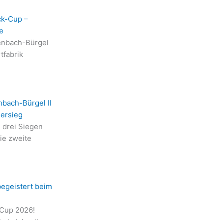
ck-Cup –
e
enbach-Bürgel
tfabrik
nbach-Bürgel II
iersieg
n drei Siegen
die zweite
begeistert beim
-Cup 2026!