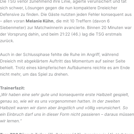
Die TSG verlor zunehmend ihre Linie, agierte verunsichert und tat
sich schwer, Lösungen gegen die nun kompaktere Dreieicher
Defensive zu finden. Die Gäste nutzten jeden Fehler konsequent aus
– allen voran
Melanie Kühn
, die mit 10 Treffern (davon 6
Siebenmeter) zur Matchwinnerin avancierte. Binnen 20 Minuten war
der Vorsprung dahin, und beim 21:22 (46.) lag die TSG erstmals
zurück.
Auch in der Schlussphase fehlte die Ruhe im Angriff, während
Dreieich mit abgeklärtem Auftritt das Momentum auf seiner Seite
behielt. Trotz eines kämpferischen Aufbäumens reichte es am Ende
nicht mehr, um das Spiel zu drehen.
Trainerfazit:
„Wir haben eine sehr gute und konsequente erste Halbzeit gespielt,
genau so, wie wir es uns vorgenommen hatten. In der zweiten
Halbzeit waren wir dann aber ängstlich und völlig verunsichert. So
ein Einbruch darf uns in dieser Form nicht passieren – daraus müssen
wir lernen.“