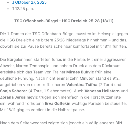
Oktober 27, 2025
12:25 p.m.
TSG Offenbach-Bürgel – HSG Dreieich 25:28 (18:11)
Die 1. Damen der TSG Offenbach-Bürgel mussten im Heimspiel gegen
die HSG Dreieich eine bittere 25:28-Niederlage hinnehmen – und das,
obwohl sie zur Pause bereits scheinbar komfortabel mit 18:11 führten.
Die Bürgelerinnen starteten furios in die Partie: Mit einer aggressiven
Abwehr, klarem Tempospiel und hohem Druck aus dem Rückraum
erspielte sich das Team von Trainer
Mirnes Bukvic
früh eine
deutliche Führung. Nach nicht einmal zehn Minuten stand es 9:2,
angetrieben von einer treffsicheren
Valentina Tsifna
(7 Tore) und
Sonja Scherer
(4 Tore, 1 Siebenmeter). Auch
Vanessa Hellstern
und
Zorana Jerosimovic
trugen sich mehrfach in die Torschützenliste
ein, während Torhüterin
Erva Gültekin
wichtige Paraden beisteuerte.
Mit 18:11 ging es verdient in die Halbzeitpause.
Nach dem Seitenwechsel zeigte sich jedoch ein völlig anderes Bild.