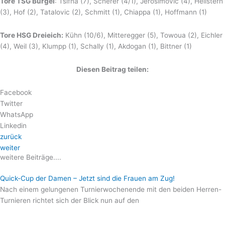
Tore TSG Bürgel
: Tsifna (7), Scherer (4/1), Jerosimovic (4), Hellstern
(3), Hof (2), Tatalovic (2), Schmitt (1), Chiappa (1), Hoffmann (1)
Tore HSG Dreieich:
Kühn (10/6), Mitteregger (5), Towoua (2), Eichler
(4), Weil (3), Klumpp (1), Schally (1), Akdogan (1), Bittner (1)
Diesen Beitrag teilen:
Facebook
Twitter
WhatsApp
Linkedin
zurück
weiter
weitere Beiträge....
Quick-Cup der Damen – Jetzt sind die Frauen am Zug!
Nach einem gelungenen Turnierwochenende mit den beiden Herren-
Turnieren richtet sich der Blick nun auf den