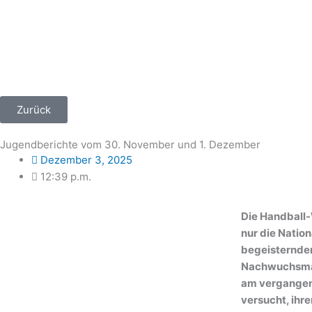
Zum
Inhalt
springen
Zurück
Jugendberichte vom 30. November und 1. Dezember
Dezember 3, 2025
12:39 p.m.
Die Handball
nur die Natio
begeisternden
Nachwuchsma
am vergange
versucht, ihr