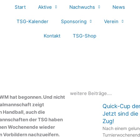
Start
Aktive
Nachwuchs
News
TSG-Kalender
Sponsoring
Verein
Kontakt
TSG-Shop
weitere Beiträge....
-WM hat begonnen. Und nicht
nalmannschaft zeigt
Quick-Cup de
 Handball, auch die
Jetzt sind di
nnschaften der TSG haben
Zug!
nen Wochenende wieder
Nach einem gelu
en Vorbildern nachzueifern.
Turnierwochenend