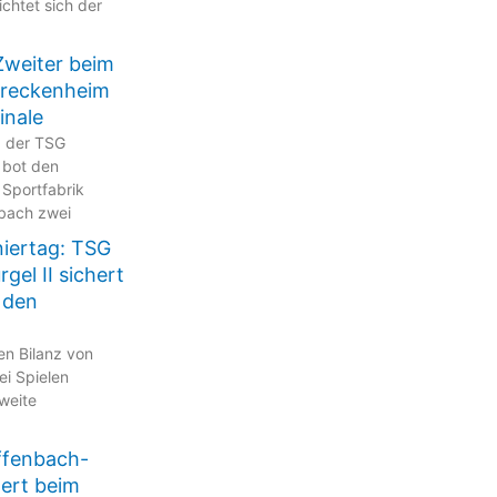
ichtet sich der
Zweiter beim
Breckenheim
inale
p der TSG
 bot den
 Sportfabrik
bach zwei
niertag: TSG
gel II sichert
 den
en Bilanz von
ei Spielen
zweite
ffenbach-
tert beim