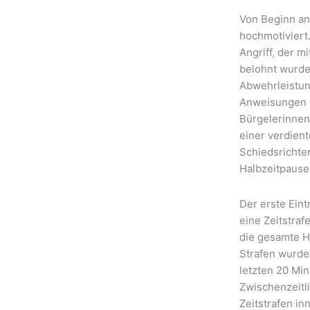
Von Beginn an
hochmotiviert.
Angriff, der m
belohnt wurde,
Abwehrleistun
Anweisungen n
Bürgelerinnen 
einer verdien
Schiedsrichter
Halbzeitpause
Der erste Eint
eine Zeitstraf
die gesamte H
Strafen wurde
letzten 20 Mi
Zwischenzeitli
Zeitstrafen i