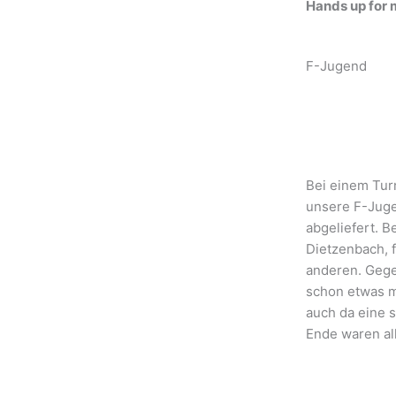
Hands up for 
F-Jugend
Bei einem Turn
unsere F-Juge
abgeliefert. 
Dietzenbach, f
anderen. Geg
schon etwas m
auch da eine 
Ende waren al