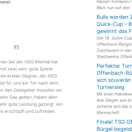
Herren-Turnieren r
more!
Blick nun auf den
Bulls werden 
Quick-Cup – 
gewinnt das F
Der 18. Quick-Cu
Offenbach-Bürgel
F1
Zuschauern in der
Stadtwerke Offen
ier bei der HSG Maintal hat
Perfekter Tur
nd zwei sehr gute Spiele
Offenbach-Bür
Beim ersten Gegner, der HSG
sich souverän
iel für uns ein Tor nach dem
Turniersieg
en den Gastgeber mussten wir
Mit einer makellos
ehr Gas geben, haben aber
drei Siegen aus dr
sehr gute Leistung gezeigt. Am
sicherte sich die 
le erschöpft und zufrieden.
Mannschaft
Finale! TSG O
Bürgel begeis