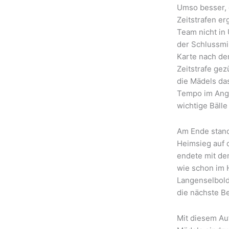
Umso besser, 
Zeitstrafen e
Team nicht in 
der Schlussmi
Karte nach der
Zeitstrafe gez
die Mädels das
Tempo im Angr
wichtige Bälle
Am Ende stand
Heimsieg auf d
endete mit de
wie schon im 
Langenselbold
die nächste B
Mit diesem Auf