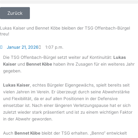
Zum
Inhalt
Zurück
springen
Lukas Kaiser und Bennet Köbe bleiben der TSG Offenbach-Bürgel
treu!
Januar 21, 2026
1:07 p.m.
Die TSG Offenbach-Bürgel setzt weiter auf Kontinuität:
Lukas
Kaiser
und
Bennet Köbe
haben ihre Zusagen für ein weiteres Jahr
gegeben.
Lukas Kaiser
, echtes Bürgeler Eigengewächs, spielt bereits seit
vielen Jahren im Verein. Er überzeugt durch seine Abwehrstärke
und Flexibilität, da er auf allen Positionen in der Defensive
einsetzbar ist. Nach einer längeren Verletzungspause hat er sich
zuletzt wieder stark präsentiert und ist zu einem wichtigen Faktor
in der Abwehr geworden.
Auch
Bennet Köbe
bleibt der TSG erhalten. „Benno“ entwickelt