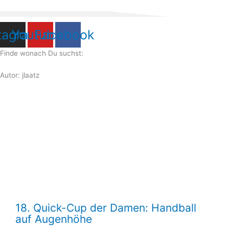
Zum
Inhalt
springen
tagram
Youtube
Facebook
Finde wonach Du suchst:
Autor:
jlaatz
18. Quick-Cup der Damen: Handball
auf Augenhöhe