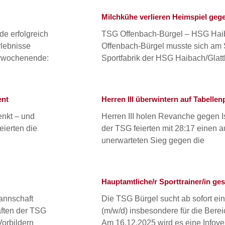
Milchkühe verlieren Heimspiel ge
e erfolgreich
TSG Offenbach-Bürgel – HSG Haib
rlebnisse
Offenbach-Bürgel musste sich am
erwochenende:
Sportfabrik der HSG Haibach/Glat
ent
Herren III überwintern auf Tabellenp
enkt – und
Herren III holen Revanche gegen I
eierten die
der TSG feierten mit 28:17 einen 
unerwarteten Sieg gegen die
Hauptamtliche/r Sporttrainer/in ge
annschaft
Die TSG Bürgel sucht ab sofort ein
ften der TSG
(m/w/d) insbesondere für die Bere
orbildern
Am 16.12.2025 wird es eine Infove