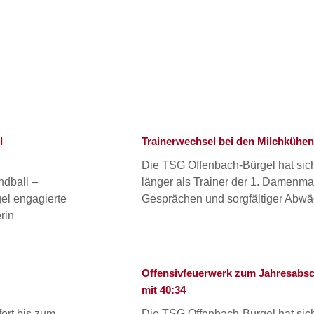
Seite
Seite
Seite
Seite
Seite
l
Trainerwechsel bei den Milchkühen
Die TSG Offenbach-Bürgel hat sich
ndball –
länger als Trainer der 1. Damenma
el engagierte
Gesprächen und sorgfältiger Abwä
rin
Offensivfeuerwerk zum Jahresabsch
mit 40:34
ort bis zum
Die TSG Offenbach-Bürgel hat sich