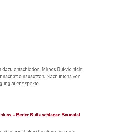
 dazu entschieden, Mirnes Bukvic nicht
nnschaft einzusetzen. Nach intensiven
gung aller Aspekte
luss – Berler Bulls schlagen Baunatal
 mit einer starken Leistung aus dem