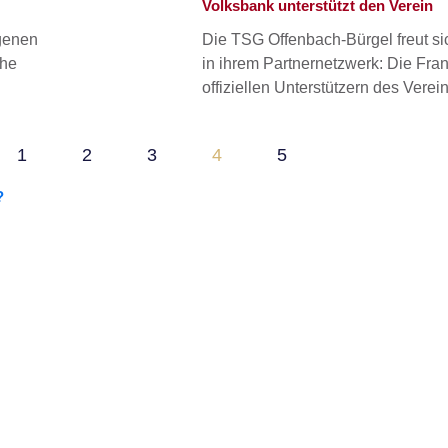
Volksbank unterstützt den Verein
ngenen
Die TSG Offenbach-Bürgel freut 
che
in ihrem Partnernetzwerk: Die Fran
offiziellen Unterstützern des Verein
1
2
3
4
5
?