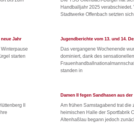
Handballjahr 2025 verabschiedet. V
Stadtwerke Offenbach setzten sich
s neue Jahr
Jugendberichte vom 13. und 14. D
e Winterpause
Das vergangene Wochenende wurd
rgel starten
dominiert, dank des sensationellen
Frauenhandballnationalmannschaft.
standen in
Damen II fegen Sandhasen aus der 
üttenberg II
Am frühen Samstagabend trat die z
ihre
heimischen Halle der Sportfabrik
Altenhaßlau begann jedoch zunäch