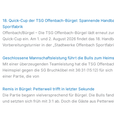
Seite
Seite
Seite
Seite
Seite
18. Quick-Cup der TSG Offenbach-Bürgel: Spannende Handbal
Sportfabrik
Offenbach/Bürgel – Die TSG Offenbach-Bürgel lädt erneut zum
Quick-Cup ein. Am 1. und 2. August 2026 findet das 18. Handb
Vorbereitungsturnier in der „Stadtwerke Offenbach Sportfabri
Geschlossene Mannschaftsleistung führt die Bulls zum Heim
Mit einer überzeugenden Teamleistung hat die TSG Offenbach
Heimspiel gegen die SG Bruchköbel mit 36:31 (15:12) für sich
einer Partie, die von
Remis in Bürgel: Petterweil trifft in letzter Sekunde
Die Partie begann vielversprechend für Bürgel. Die Bulls fand
und setzten sich früh mit 3:1 ab. Doch die Gäste aus Petterwei