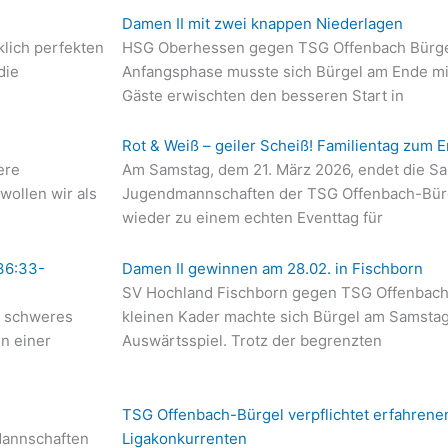
Damen II mit zwei knappen Niederlagen
klich perfekten
HSG Oberhessen gegen TSG Offenbach Bürgel
die
Anfangsphase musste sich Bürgel am Ende mi
Gäste erwischten den besseren Start in
Rot & Weiß – geiler Scheiß! Familientag zum
ere
Am Samstag, dem 21. März 2026, endet die Sai
wollen wir als
Jugendmannschaften der TSG Offenbach-Bürge
wieder zu einem echten Eventtag für
 36:33-
Damen II gewinnen am 28.02. in Fischborn
SV Hochland Fischborn gegen TSG Offenbach
t schweres
kleinen Kader machte sich Bürgel am Samst
n einer
Auswärtsspiel. Trotz der begrenzten
TSG Offenbach-Bürgel verpflichtet erfahrenen
Mannschaften
Ligakonkurrenten