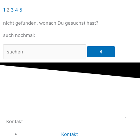
1
2
3
4
5
nicht gefunden, wonach Du gesuchst hast?
such nochmal:
Suche
.
Kontakt
Kontakt