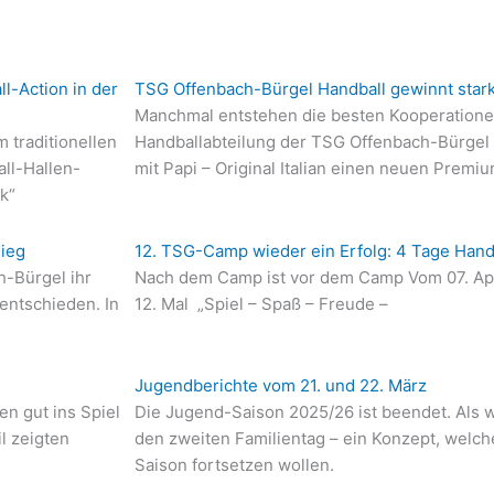
l-Action in der
TSG Offenbach-Bürgel Handball gewinnt starke
Manchmal entstehen die besten Kooperationen 
 traditionellen
Handballabteilung der TSG Offenbach-Bürgel 
all-Hallen-
mit Papi – Original Italian einen neuen Prem
k“
sieg
12. TSG-Camp wieder ein Erfolg: 4 Tage Hand
-Bürgel ihr
Nach dem Camp ist vor dem Camp Vom 07. Apri
 entschieden. In
12. Mal „Spiel – Spaß – Freude –
Jugendberichte vom 21. und 22. März
en gut ins Spiel
Die Jugend-Saison 2025/26 ist beendet. Als 
l zeigten
den zweiten Familientag – ein Konzept, welch
Saison fortsetzen wollen.