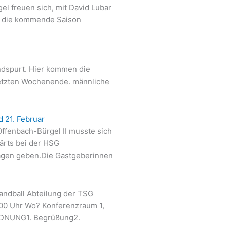
l freuen sich, mit David Lubar
ür die kommende Saison
endspurt. Hier kommen die
etzten Wochenende. männliche
d 21. Februar
ffenbach-Bürgel II musste sich
ärts bei der HSG
lagen geben.Die Gastgeberinnen
ndball Abteilung der TSG
:00 Uhr Wo? Konferenzraum 1,
RDNUNG1. Begrüßung2.