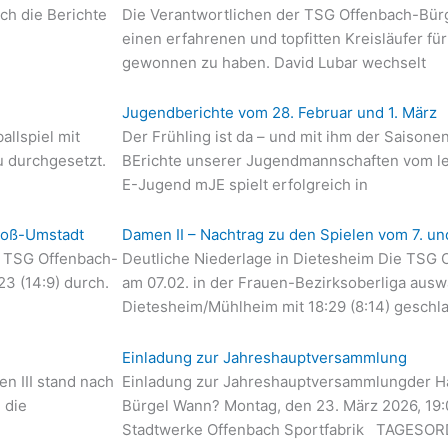
ch die Berichte
Die Verantwortlichen der TSG Offenbach-Bürge
einen erfahrenen und topfitten Kreisläufer f
gewonnen zu haben. David Lubar wechselt
Jugendberichte vom 28. Februar und 1. März
llspiel mit
Der Frühling ist da – und mit ihm der Saison
 durchgesetzt.
BErichte unserer Jugendmannschaften vom l
E-Jugend mJE spielt erfolgreich in
Groß-Umstadt
Damen II – Nachtrag zu den Spielen vom 7. un
r TSG Offenbach-
Deutliche Niederlage in Dietesheim Die TSG O
23 (14:9) durch.
am 07.02. in der Frauen-Bezirksoberliga ausw
Dietesheim/Mühlheim mit 18:29 (8:14) gesch
Einladung zur Jahreshauptversammlung
n III stand nach
Einladung zur Jahreshauptversammlungder Ha
 die
Bürgel Wann? Montag, den 23. März 2026, 19
Stadtwerke Offenbach Sportfabrik TAGESO