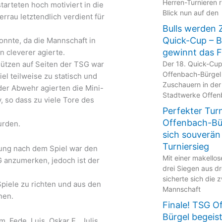
Herren-Turnieren r
arteten hoch motiviert in die
Blick nun auf den
derrau letztendlich verdient für
Bulls werden 
Quick-Cup – 
onnte, da die Mannschaft in
gewinnt das F
n cleverer agierte.
Der 18. Quick-Cu
hützen auf Seiten der TSG war
Offenbach-Bürgel
iel teilweise zu statisch und
Zuschauern in der
der Abwehr agierten die Mini-
Stadtwerke Offen
v, so dass zu viele Tore des
Perfekter Tur
Offenbach-Bür
urden.
sich souverän
Turniersieg
ung nach dem Spiel war den
Mit einer makellos
 anzumerken, jedoch ist der
drei Siegen aus dr
sicherte sich die 
piele zu richten und aus den
Mannschaft
nen.
Finale! TSG O
Bürgel begeis
m, Fede, Luis, Oskar E., Julis,