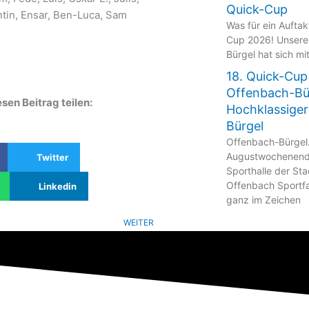
Quick-Cup
ntin, Ensar, Ben-Luca, Sam
Was für ein Aufta
Cup 2026! Unsere
Bürgel hat sich mi
18. Quick-Cup
Offenbach-Bü
sen Beitrag teilen:
Hochklassiger
Bürgel
Offenbach-Bürgel
Augustwochenende
Twitter
Sporthalle der St
Offenbach Sportfa
Linkedin
ganz im Zeichen
WEITER