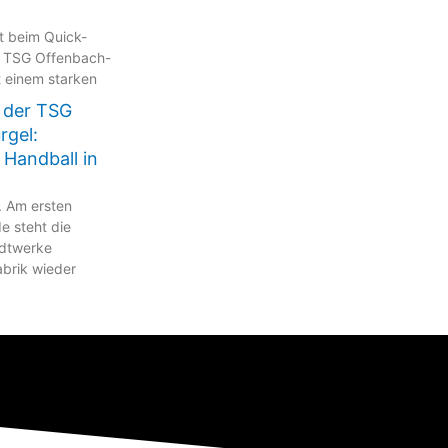
kt beim Quick-
 TSG Offenbach-
t einem starken
 der TSG
rgel:
 Handball in
. Am ersten
 steht die
adtwerke
brik wieder