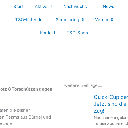
Start
Aktive
Nachwuchs
News
TSG-Kalender
Sponsoring
Verein
Kontakt
TSG-Shop
weitere Beiträge....
trotz 8 Torschützen gegen
Quick-Cup de
Jetzt sind di
afen die bisher
Zug!
en Teams aus Bürgel und
Nach einem gelu
Turnierwochenend
inander.