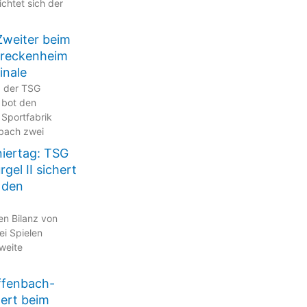
ichtet sich der
Zweiter beim
Breckenheim
inale
p der TSG
 bot den
 Sportfabrik
bach zwei
niertag: TSG
gel II sichert
 den
en Bilanz von
ei Spielen
zweite
ffenbach-
tert beim