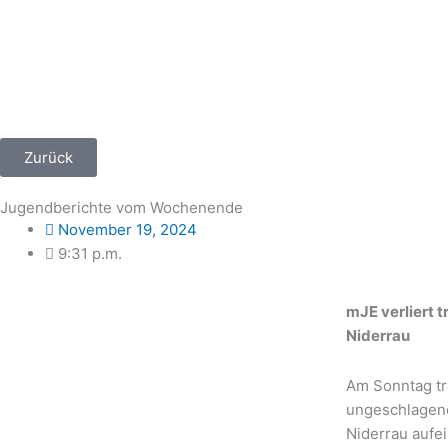
Zum
Inhalt
springen
Zurück
Jugendberichte vom Wochenende
November 19, 2024
9:31 p.m.
mJE verliert 
Niderrau
Am Sonntag tr
ungeschlagen
Niderrau aufe