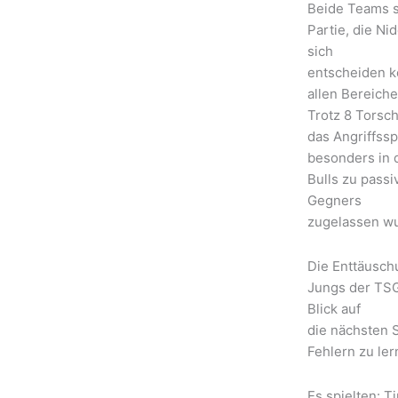
Beide Teams st
Partie, die Ni
sich
entscheiden k
allen Bereiche
Trotz 8 Torsc
das Angriffssp
besonders in 
Bulls zu passi
Gegners
zugelassen w
Die Enttäusch
Jungs der TSG
Blick auf
die nächsten S
Fehlern zu ler
Es spielten: Ti