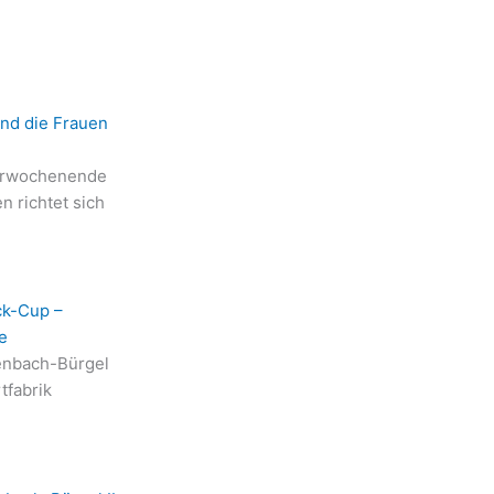
ind die Frauen
erwochenende
n richtet sich
ck-Cup –
e
enbach-Bürgel
tfabrik