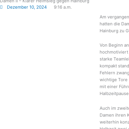
Damen II – Klarer Heimsieg gegen Hainburg
Dezember 10, 2024
9:16 a.m.
Am vergangen
hatten die Da
Hainburg zu G
Von Beginn an
hochmotiviert 
starke Teamle
kompakt stand
Fehlern zwang,
wichtige Tore
mit einer Führ
Halbzeitpause
Auch im zweit
Damen ihren K
weiterhin konz
Halbzeit zwei 