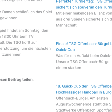
Perfekter Turniertag: TSG Offe
sichert sich souverän den Turn
e Damen schließlich das Spiel
Mit einer makellosen Bilanz vo
h gewinnen.
aus drei Spielen sicherte sich 
Mannschaft
piel findet am Sonntag, den
m 18:00 Uhr bem TV
att. Die TSG hofft auf
Finale! TSG Offenbach-Bürgel 
terstützung, um die nächsten
Quick-Cup
mitzunehmen.
Was für ein Auftakt beim Quick
Unsere TSG Offenbach-Bürgel h
einem starken
sen Beitrag teilen:
18. Quick-Cup der TSG Offenba
Hochklassiger Handball in Bürg
Offenbach-Bürgel. Am ersten
Augustwochenende steht die Sp
Stadtwerke Offenbach Sportfab