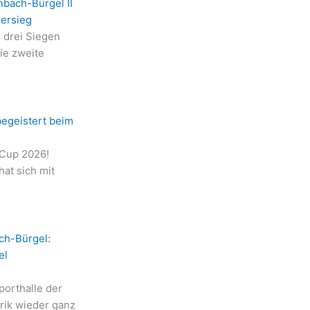
nbach-Bürgel II
iersieg
n drei Siegen
die zweite
begeistert beim
-Cup 2026!
at sich mit
ch-Bürgel:
el
orthalle der
rik wieder ganz