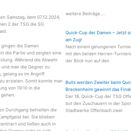
weitere Beiträge....
en Samstag, dem 07.12.2024,
men 2 der TSG die SG
ast.
Quick-Cup der Damen – Jetzt s
am Zug!
 gingen die Damen
Nach einem gelungenen Turni
in die Partie und zeigten eine
mit den beiden Herren-Turniere
istung. Während die Abwehr
der Blick nun auf den
 und man die Gegner zu
 gelang es im Angriff
 zu erzielen. Somit konnte man
Bulls werden Zweiter beim Qui
ung von 19:10 in die
Breckenheim gewinnt das Final
 gehen.
Der 18. Quick-Cup der TSG Off
bot den Zuschauern in der Spor
en Durchgang behielten die
Stadtwerke Offenbach zwei
ampfgeist bei. Sie blieben
entriert und ließen auch in
den Gegner nicht an sich