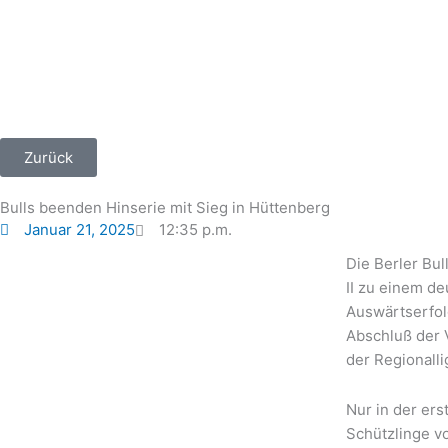
Zum
Inhalt
springen
Zurück
Bulls beenden Hinserie mit Sieg in Hüttenberg
Januar 21, 2025
12:35 p.m.
Die Berler Bu
II zu einem de
Auswärtserfol
Abschluß der 
der Regionall
Nur in der ers
Schützlinge v