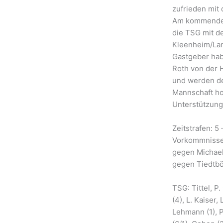
zufrieden mit 
Am kommenden
die TSG mit d
Kleenheim/Lan
Gastgeber hab
Roth von der 
und werden den
Mannschaft hof
Unterstützung
Zeitstrafen: 5
Vorkommnisse:
gegen Michael
gegen Tiedtböh
TSG: Tittel, P
(4), L. Kaiser
Lehmann (1), P