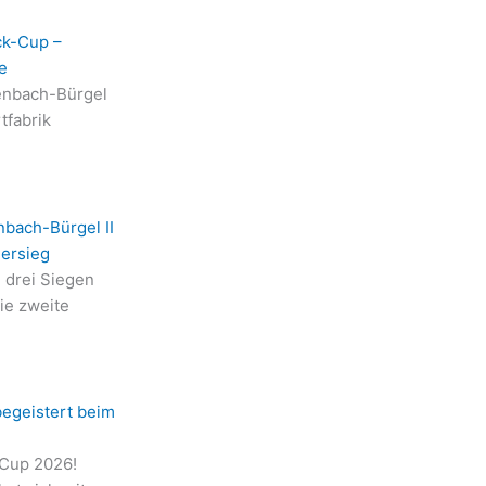
ck-Cup –
e
enbach-Bürgel
tfabrik
nbach-Bürgel II
iersieg
n drei Siegen
die zweite
begeistert beim
-Cup 2026!