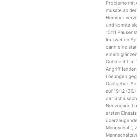
Probleme mit 
musste ab der 
Hemmer verzic
und konnte si
15:11 Pausens
Im zweiten Spi
dann eine sta
einem glänzen
Gutknecht im 
Angriff fanden
Lösungen gege
Gastgeber. So
auf 19:12 (36.)
der Schlussph
Neuzugang Lori
ersten Einsat
überzeugende
Mannschaft“, z
Mannschaftsve