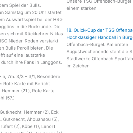
Unsere TSG Offenbach-Bürgel h
dem Spiel der Bulls.
einem starken
 Samstag um 20 Uhr startet
em Auswärtsspiel bei der HSG
ggöns in die Rückrunde. Die
18. Quick-Cup der TSG Offenba
en sich mit Rückkehrer Niklas
Hochklassiger Handball in Bürg
HSG Nieder-Roden verstärkt
Offenbach-Bürgel. Am ersten
 Bulls Paroli bieten. Die
Augustwochenende steht die Sp
ft auf eine lautstarke
Stadtwerke Offenbach Sportfab
 durch ihre Fans in Langgöns.
im Zeichen
 – 5, 7m: 3/3 – 3/1, Besondere
 Rote Karte mit Bericht
 Hemmer (21.), Rote Karte
l (57.)
. Gutknecht; Hemmer (2), Eck
, L. Gutknecht, Ahouansou (5),
rüfert (2), Köbe (1), Lenort