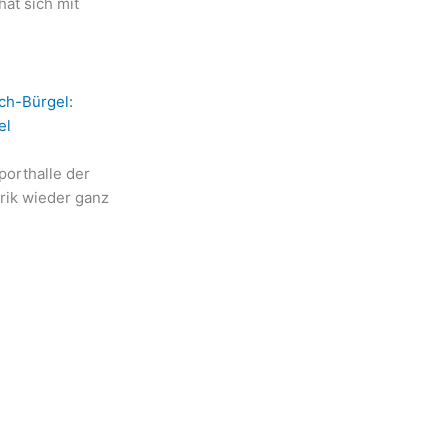
at sich mit
ch-Bürgel:
el
orthalle der
rik wieder ganz