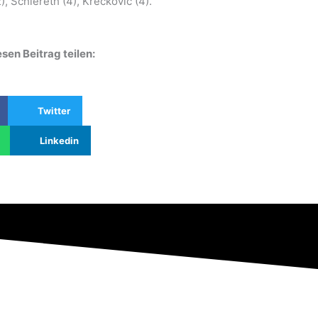
), Schlereth (4), Kreckovic (4).
sen Beitrag teilen:
Twitter
Linkedin