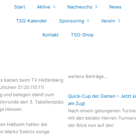
Start
Aktive
Nachwuchs
News
TSG-Kalender
Sponsoring
Verein
Kontakt
TSG-Shop
weitere Beiträge....
lls kamen beim TV Hüttenberg
utlichen 31:20 (15:11)
g und belegen damit zum
Quick-Cup der Damen – Jetzt s
Vorrunde den 3. Tabellenplatz
am Zug!
iga Hessen.
Nach einem gelungenen Turni
mit den beiden Herren-Turniere
ten Halbzeit hatten die
der Blick nun auf den
on Marko Sokicic einige