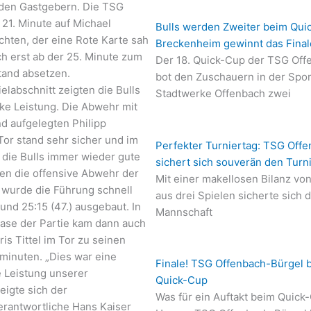
den Gastgebern. Die TSG
21. Minute auf Michael
Bulls werden Zweiter beim Qui
hten, der eine Rote Karte sah
Breckenheim gewinnt das Final
ch erst ab der 25. Minute zum
Der 18. Quick-Cup der TSG Off
tand absetzen.
bot den Zuschauern in der Spor
elabschnitt zeigten die Bulls
Stadtwerke Offenbach zwei
rke Leistung. Die Abwehr mit
d aufgelegten Philipp
Tor stand sehr sicher und im
Perfekter Turniertag: TSG Offe
 die Bulls immer wieder gute
sichert sich souverän den Turn
n die offensive Abwehr der
Mit einer makellosen Bilanz vo
 wurde die Führung schnell
aus drei Spielen sicherte sich 
 und 25:15 (47.) ausgebaut. In
Mannschaft
ase der Partie kam dann auch
s Tittel im Tor zu seinen
zminuten. „Dies war eine
Finale! TSG Offenbach-Bürgel 
 Leistung unserer
Quick-Cup
eigte sich der
Was für ein Auftakt beim Quick
rantwortliche Hans Kaiser