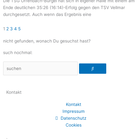
Die TSG Offenbach-Bürgel hat sich in eigener Halle mit einem am
Ende deutlichen 35:26 (16:14)-Erfolg gegen den TSV Vellmar
durchgesetzt. Auch wenn das Ergebnis eine
1
2
3
4
5
nicht gefunden, wonach Du gesuchst hast?
such nochmal:
Suche
Kontakt
Kontakt
Impressum
Datenschutz
Cookies
.