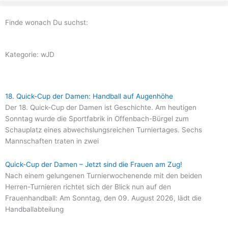
Zum
Inhalt
Finde wonach Du suchst:
springen
Kategorie: wJD
Seite
Seite
Seite
Seite
Seite
18. Quick-Cup der Damen: Handball auf Augenhöhe
Der 18. Quick-Cup der Damen ist Geschichte. Am heutigen
Sonntag wurde die Sportfabrik in Offenbach-Bürgel zum
Schauplatz eines abwechslungsreichen Turniertages. Sechs
Mannschaften traten in zwei
Quick-Cup der Damen – Jetzt sind die Frauen am Zug!
Nach einem gelungenen Turnierwochenende mit den beiden
Herren-Turnieren richtet sich der Blick nun auf den
Frauenhandball: Am Sonntag, den 09. August 2026, lädt die
Handballabteilung