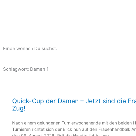
Zum
Inhalt
springen
Finde wonach Du suchst:
Schlagwort: Damen 1
Seite
Seite
Seite
Seite
Seite
Quick-Cup der Damen – Jetzt sind die F
Zug!
Nach einem gelungenen Turnierwochenende mit den beiden H
Turnieren richtet sich der Blick nun auf den Frauenhandball: 
den 09. August 2026, lädt die Handballabteilung