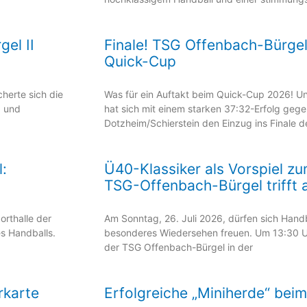
el II
Finale! TSG Offenbach-Bürgel
Quick-Cup
cherte sich die
Was für ein Auftakt beim Quick-Cup 2026! 
g und
hat sich mit einem starken 37:32-Erfolg geg
Dotzheim/Schierstein den Einzug ins Finale d
:
Ü40-Klassiker als Vorspiel z
TSG-Offenbach-Bürgel trifft 
rthalle der
Am Sonntag, 26. Juli 2026, dürfen sich Handb
s Handballs.
besonderes Wiedersehen freuen. Um 13:30 Uh
der TSG Offenbach-Bürgel in der
rkarte
Erfolgreiche „Miniherde“ bei