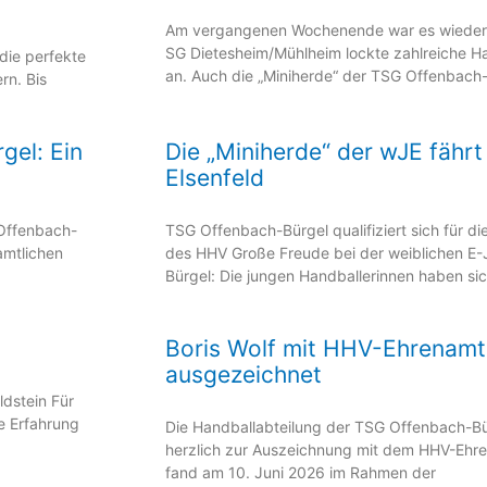
Am vergangenen Wochenende war es wieder s
SG Dietesheim/Mühlheim lockte zahlreiche Ha
 die perfekte
an. Auch die „Miniherde“ der TSG Offenbach
rn. Bis
gel: Ein
Die „Miniherde“ der wJE fähr
Elsenfeld
Offenbach-
TSG Offenbach-Bürgel qualifiziert sich für d
namtlichen
des HHV Große Freude bei der weiblichen E
Bürgel: Die jungen Handballerinnen haben si
Boris Wolf mit HHV-Ehrenamt
ausgezeichnet
ldstein Für
te Erfahrung
Die Handballabteilung der TSG Offenbach-Bürg
herzlich zur Auszeichnung mit dem HHV-Ehre
fand am 10. Juni 2026 im Rahmen der