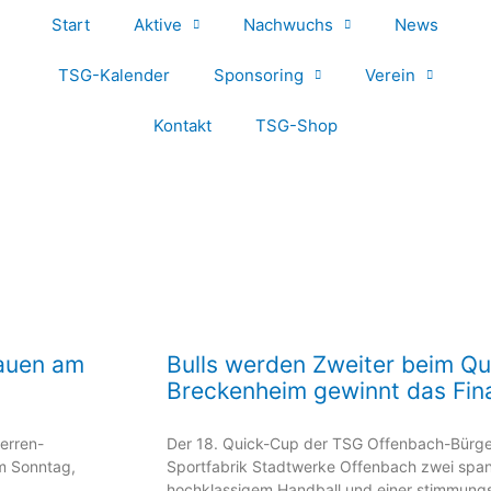
Start
Aktive
Nachwuchs
News
TSG-Kalender
Sponsoring
Verein
Kontakt
TSG-Shop
rauen am
Bulls werden Zweiter beim Qu
Breckenheim gewinnt das Fin
erren-
Der 18. Quick-Cup der TSG Offenbach-Bürgel
Am Sonntag,
Sportfabrik Stadtwerke Offenbach zwei span
hochklassigem Handball und einer stimmung