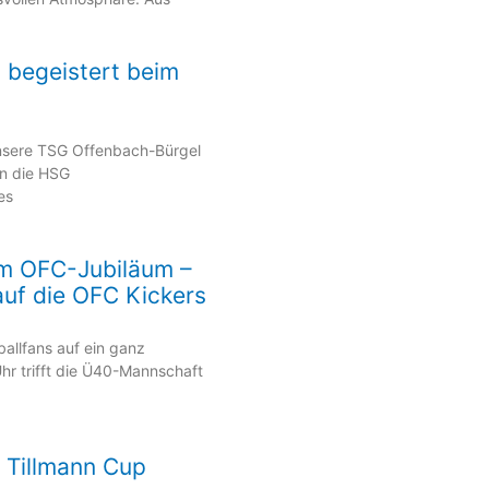
 begeistert beim
Unsere TSG Offenbach-Bürgel
en die HSG
es
um OFC-Jubiläum –
auf die OFC Kickers
allfans auf ein ganz
r trifft die Ü40-Mannschaft
m Tillmann Cup