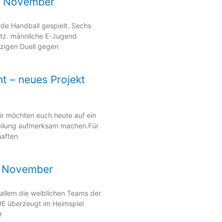
9. November
 Handball gespielt. Sechs
tz. männliche E-Jugend
zigen Duell gegen
t – neues Projekt
 wir möchten euch heute auf ein
teilung aufmerksam machen.Für
haften
. November
llem die weiblichen Teams der
JE überzeugt im Heimspiel
r