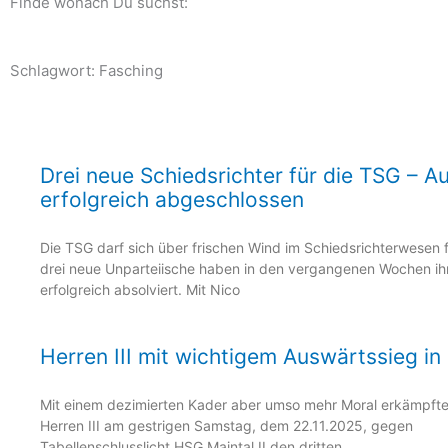
Finde wonach Du suchst:
Schlagwort: Fasching
Seite
Seite
Seite
Seite
Seite
Drei neue Schiedsrichter für die TSG – A
erfolgreich abgeschlossen
Die TSG darf sich über frischen Wind im Schiedsrichterwesen f
drei neue Unparteiische haben in den vergangenen Wochen ih
erfolgreich absolviert. Mit Nico
Herren III mit wichtigem Auswärtssieg in
Mit einem dezimierten Kader aber umso mehr Moral erkämpfte
Herren III am gestrigen Samstag, dem 22.11.2025, gegen
Tabellenschlusslicht HSG Maintal II den dritten