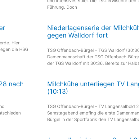
und intensives Spiel. Die TSG erwischte den 
Führung. Doch
er
Niederlagenserie der Milchküh
gegen Walldorf fort
erde. Hier
gegen die HSG
TSG Offenbach-Bürgel – TGS Walldorf (30:36 
Damenmannschaft der TSG Offenbach-Bürge
der TGS Walldorf mit 30:36. Bereits zur Halbz
:28 nach
Milchkühe unterliegen TV Lan
(10:13)
und
TSG Offenbach-Bürgel – TV Langenselbold 2
ntschieden
Samstagabend empfing die erste Damenman
Bürgel in der Sportfabrik den TV Langenselbo