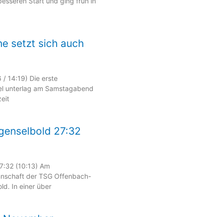
besseren Start und ging früh in
e setzt sich auch
/ 14:19) Die erste
l unterlag am Samstagabend
eit
genselbold 27:32
7:32 (10:13) Am
nschaft der TSG Offenbach-
ld. In einer über