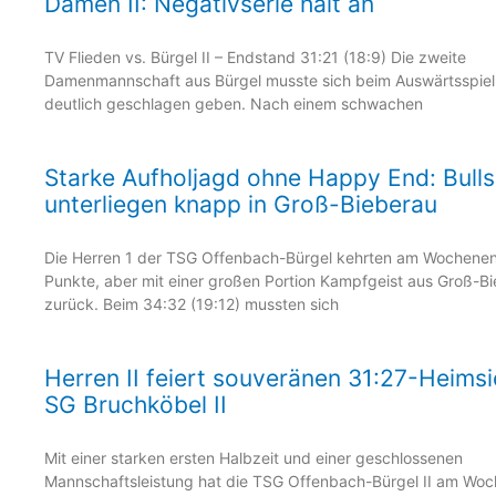
Damen II: Negativserie hält an
TV Flieden vs. Bürgel II – Endstand 31:21 (18:9) Die zweite
Damenmannschaft aus Bürgel musste sich beim Auswärtsspiel 
deutlich geschlagen geben. Nach einem schwachen
Starke Aufholjagd ohne Happy End: Bulls
unterliegen knapp in Groß-Bieberau
Die Herren 1 der TSG Offenbach-Bürgel kehrten am Wochene
Punkte, aber mit einer großen Portion Kampfgeist aus Groß-B
zurück. Beim 34:32 (19:12) mussten sich
Herren II feiert souveränen 31:27-Heims
SG Bruchköbel II
Mit einer starken ersten Halbzeit und einer geschlossenen
Mannschaftsleistung hat die TSG Offenbach-Bürgel II am Woc