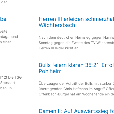
 der
bel
Herren III erleiden schmerzha
Wächtersbach
weite
nntagabend
Nach dem deutlichen Heimsieg gegen Hainh
h einer
Sonntag gegen die Zweite des TV Wächtersb
Herren III leider nicht an
Bulls feiern klaren 35:21-Erf
Pohlheim
:12) Die TSG
-Spessart-
Überzeugender Auftritt der Bulls mit starker
ben. In
überragenden Chris Hofmann im Angriff Offe
Offenbach-Bürgel hat am Wochenende ein de
Damen II: Auf Auswärtssieg f