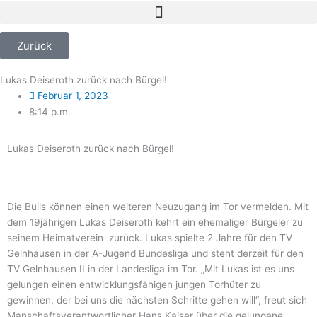
Zum
Inhalt
springen
Zurück
Lukas Deiseroth zurück nach Bürgel!
Februar 1, 2023
8:14 p.m.
Lukas Deiseroth zurück nach Bürgel!
Die Bulls können einen weiteren Neuzugang im Tor vermelden. Mit
dem 19jährigen Lukas Deiseroth kehrt ein ehemaliger Bürgeler zu
seinem Heimatverein zurück. Lukas spielte 2 Jahre für den TV
Gelnhausen in der A-Jugend Bundesliga und steht derzeit für den
TV Gelnhausen II in der Landesliga im Tor. „Mit Lukas ist es uns
gelungen einen entwicklungsfähigen jungen Torhüter zu
gewinnen, der bei uns die nächsten Schritte gehen will“, freut sich
Manschaftsverantwortlicher Hans Kaiser über die gelungene