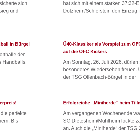
sicherte sich
hat sich mit einem starken 37:32-
sieg und
Dotzheim/Schierstein den Einzug i
all in Bürgel
Ü40-Klassiker als Vorspiel zum OF
auf die OFC Kickers
rthalle der
s Handballs.
Am Sonntag, 26. Juli 2026, dürfen 
besonderes Wiedersehen freuen. U
der TSG Offenbach-Bürgel in der
erpreis!
Erfolgreiche „Miniherde“ beim Til
 die perfekte
Am vergangenen Wochenende war e
hern. Bis
SG Dietesheim/Mühlheim lockte za
an. Auch die „Miniherde“ der TSG