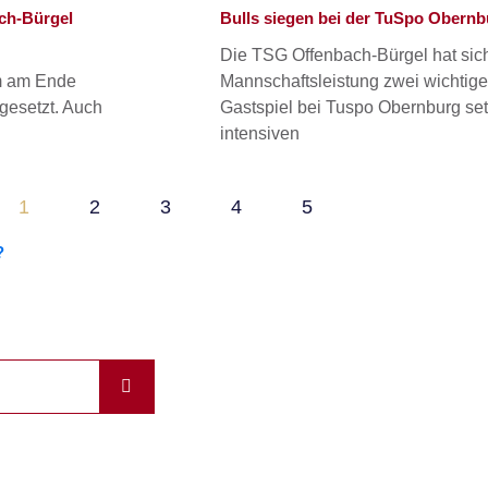
ch-Bürgel
Bulls siegen bei der TuSpo Obernb
Die TSG Offenbach-Bürgel hat sic
em am Ende
Mannschaftsleistung zwei wichtige
gesetzt. Auch
Gastspiel bei Tuspo Obernburg set
intensiven
1
2
3
4
5
?