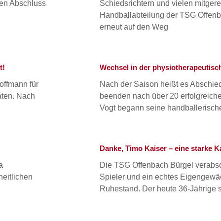
hen Abschluss
Schiedsrichtern und vielen mitger
Handballabteilung der TSG Offen
erneut auf den Weg
t!
Wechsel in der physiotherapeutisc
offmann für
Nach der Saison heißt es Abschie
aten. Nach
beenden nach über 20 erfolgreich
Vogt begann seine handballerisch
Danke, Timo Kaiser – eine starke K
a
Die TSG Offenbach Bürgel verabsc
heitlichen
Spieler und ein echtes Eigengewäc
Ruhestand. Der heute 36-Jährige s