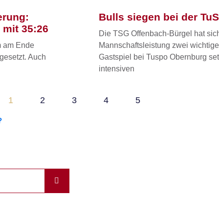
erung:
Bulls siegen bei der T
 mit 35:26
Die TSG Offenbach-Bürgel hat sic
em am Ende
Mannschaftsleistung zwei wichtige
gesetzt. Auch
Gastspiel bei Tuspo Obernburg set
intensiven
1
2
3
4
5
?