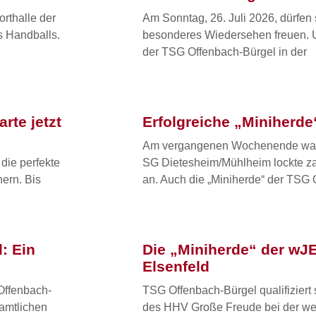
rthalle der
Am Sonntag, 26. Juli 2026, dürfen 
s Handballs.
besonderes Wiedersehen freuen. U
der TSG Offenbach-Bürgel in der
rte jetzt
Erfolgreiche „Miniherd
Am vergangenen Wochenende war e
 die perfekte
SG Dietesheim/Mühlheim lockte za
hern. Bis
an. Auch die „Miniherde“ der TSG
: Ein
Die „Miniherde“ der wJE
Elsenfeld
Offenbach-
TSG Offenbach-Bürgel qualifiziert
namtlichen
des HHV Große Freude bei der we