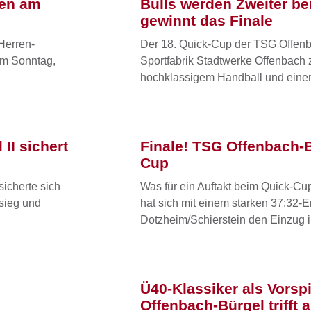
uen am
Bulls werden Zweiter b
gewinnt das Finale
Herren-
Der 18. Quick-Cup der TSG Offenb
 Am Sonntag,
Sportfabrik Stadtwerke Offenbach 
hochklassigem Handball und eine
II sichert
Finale! TSG Offenbach-B
Cup
sicherte sich
Was für ein Auftakt beim Quick-C
sieg und
hat sich mit einem starken 37:32-
Dotzheim/Schierstein den Einzug i
Ü40-Klassiker als Vors
Offenbach-Bürgel trifft 