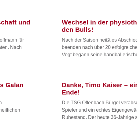
schaft und
Wechsel in der physiot
den Bulls!
offmann für
Nach der Saison heißt es Abschie
aten. Nach
beenden nach über 20 erfolgreich
Vogt begann seine handballerisch
as Galan
Danke, Timo Kaiser – ein
Ende!
a
Die TSG Offenbach Bürgel verabsc
heitlichen
Spieler und ein echtes Eigengewäc
Ruhestand. Der heute 36-Jährige s