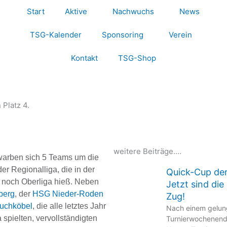
Start
Aktive
Nachwuchs
News
TSG-Kalender
Sponsoring
Verein
Kontakt
TSG-Shop
 Platz 4.
weitere Beiträge....
arben sich 5 Teams um die
der Regionalliga, die in der
Quick-Cup de
n noch Oberliga hieß. Neben
Jetzt sind di
berg
, der
HSG Nieder-Roden
Zug!
uchköbel
, die alle letztes Jahr
Nach einem gelu
a spielten, vervollständigten
Turnierwochenend