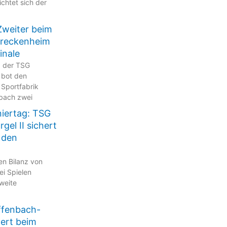
ichtet sich der
Zweiter beim
Breckenheim
inale
p der TSG
 bot den
 Sportfabrik
bach zwei
niertag: TSG
gel II sichert
 den
en Bilanz von
ei Spielen
zweite
ffenbach-
tert beim