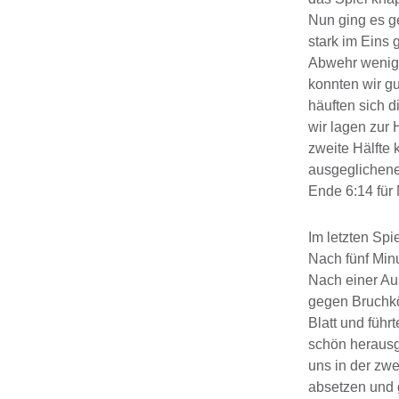
Nun ging es g
stark im Eins 
Abwehr wenig 
konnten wir g
häuften sich d
wir lagen zur 
zweite Hälfte 
ausgeglichene
Ende 6:14 für
Im letzten Spi
Nach fünf Minu
Nach einer Aus
gegen Bruchkö
Blatt und führt
schön herausge
uns in der zwe
absetzen und 