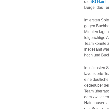
die
SG Hainh
Bürgel das Te
Im ersten Spie
gegen Buchbe
Minuten lagen 
folgerichtige 
Team konnte z
Insgesamt war
hoch und Buch
Im nächsten S
favorisierte 
eine deutlich
gegenüber dem
Team überrasc
dem zwischenz
Hainhausen ab
das Spiel knap