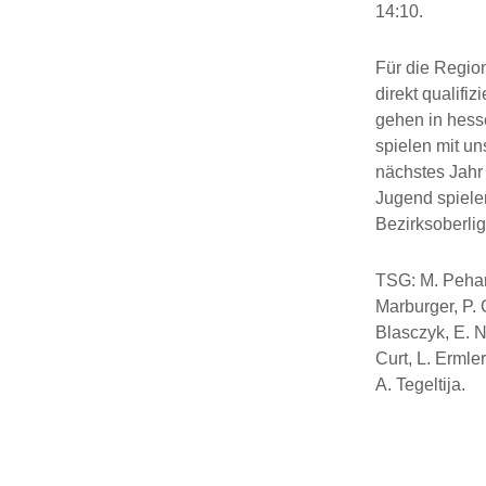
14:10.
Für die Regio
direkt qualifi
gehen in hesse
spielen mit u
nächstes Jahr
Jugend spielen
Bezirksoberli
TSG: M. Pehar 
Marburger, P. 
Blasczyk, E. N
Curt, L. Ermle
A. Tegeltija.