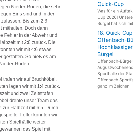
Quick-Cup
egen Nieder-Roden, die sehr
Was für ein Aufta
gegen Eins sind und in der
Cup 2026! Unsere
zulassen. Bis zum 2:3
Bürgel hat sich mi
ut mithalten. Doch dann
18. Quick-Cup
ie Fehler in der Abwehr und
Offenbach-Bü
Halbzeit mit 2:8 zurück. Die
Hochklassiger
konnten wir mit 4:6 etwas
Bürgel
r gestalten. So hieß es am
Offenbach-Bürgel
 Nieder-Roden.
Augustwochenende
Sporthalle der St
el trafen wir auf Bruchköbel.
Offenbach Sportfa
ganz im Zeichen
ten lagen wir mit 1:4 zurück.
zeit und zwei Zeitstrafen
bel drehte unser Team das
e zur Halbzeit mit 6:5. Durch
spielte Treffer konnten wir
iten Spielhälfte weiter
gewannen das Spiel mit