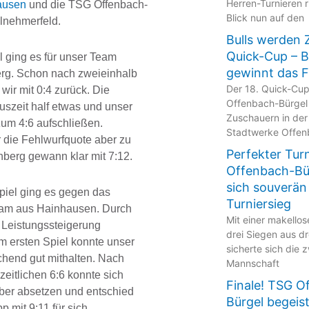
Herren-Turnieren r
ausen
und die TSG Offenbach-
Blick nun auf den
ilnehmerfeld.
Bulls werden 
Quick-Cup – 
l ging es für unser Team
gewinnt das F
rg. Schon nach zweieinhalb
Der 18. Quick-Cu
wir mit 0:4 zurück. Die
Offenbach-Bürgel
Auszeit half etwas und unser
Zuschauern in der
um 4:6 aufschließen.
Stadtwerke Offen
 die Fehlwurfquote aber zu
Perfekter Tur
berg gewann klar mit 7:12.
Offenbach-Bür
sich souverän
piel ging es gegen das
Turniersieg
Team aus Hainhausen. Durch
Mit einer makellos
e Leistungssteigerung
drei Siegen aus dr
 ersten Spiel konnte unser
sicherte sich die 
hend gut mithalten. Nach
Mannschaft
eitlichen 6:6 konnte sich
Finale! TSG O
er absetzen und entschied
Bürgel begeis
p mit 9:11 für sich.