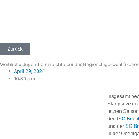
Zum
Inhalt
springen
Zurück
Weibliche Jugend C erreichte bei der Regionalliga-Qualifikation
April 29, 2024
10:30 a.m.
Insgesamt bew
Startplätze in 
letzten Saiso
der
JSG Buch
und der
SG Br
in der Oberlig