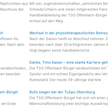
 Nachrichten aus
Mit vier Jugendmannschaften, zahlreichen Be
Abschluss der
Schiedsrichtern und vielen mitgereisten Fans
Handballabteilung der TSG Offenbach-Bürgel
erneut auf den Weg
t!
Wechsel in der physiotherapeutischen Betreuu
offmann für
Nach der Saison heißt es Abschied nehmen: D
ten. Nach dem
beenden nach über 20 erfolgreichen Jahren 
Vogt begann seine handballerische
Danke, Timo Kaiser – eine starke Karriere geh
 verabschieden,
Die TSG Offenbach Bürgel verabschiedet mit
den beendet.
Spieler und ein echtes Eigengewächs des Vere
Ruhestand. Der heute 36-Jährige startete
ach-Bürgel
Bulls siegen bei der TuSpo Obernburg
Die TSG Offenbach-Bürgel hat sich mit einer
m am Ende
Mannschaftsleistung zwei wichtige Auswärtsp