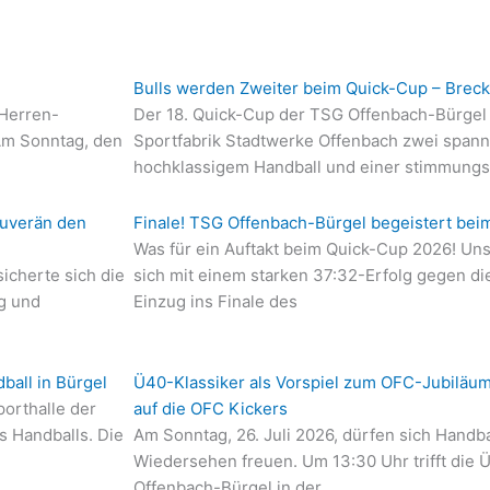
Bulls werden Zweiter beim Quick-Cup – Brec
Herren-
Der 18. Quick-Cup der TSG Offenbach-Bürgel 
 Am Sonntag, den
Sportfabrik Stadtwerke Offenbach zwei spann
hochklassigem Handball und einer stimmungs
ouverän den
Finale! TSG Offenbach-Bürgel begeistert bei
Was für ein Auftakt beim Quick-Cup 2026! Un
sicherte sich die
sich mit einem starken 37:32-Erfolg gegen d
g und
Einzug ins Finale des
ball in Bürgel
Ü40-Klassiker als Vorspiel zum OFC-Jubiläum
orthalle der
auf die OFC Kickers
s Handballs. Die
Am Sonntag, 26. Juli 2026, dürfen sich Handb
Wiedersehen freuen. Um 13:30 Uhr trifft die
Offenbach-Bürgel in der