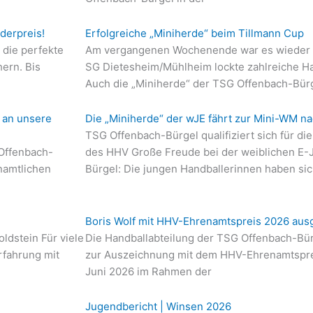
derpreis!
Erfolgreiche „Miniherde“ beim Tillmann Cup
 die perfekte
Am vergangenen Wochenende war es wieder s
hern. Bis
SG Dietesheim/Mühlheim lockte zahlreiche Ha
Auch die „Miniherde“ der TSG Offenbach-Bür
 an unsere
Die „Miniherde“ der wJE fährt zur Mini-WM na
TSG Offenbach-Bürgel qualifiziert sich für d
Offenbach-
des HHV Große Freude bei der weiblichen E-
enamtlichen
Bürgel: Die jungen Handballerinnen haben si
Boris Wolf mit HHV-Ehrenamtspreis 2026 aus
ldstein Für viele
Die Handballabteilung der TSG Offenbach-Bürge
rfahrung mit
zur Auszeichnung mit dem HHV-Ehrenamtsprei
Juni 2026 im Rahmen der
Jugendbericht | Winsen 2026