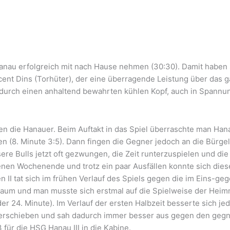
anau erfolgreich mit nach Hause nehmen (30:30). Damit haben 
nt Dins (Torhüter), der eine überragende Leistung über das g
urch einen anhaltend bewahrten kühlen Kopf, auch in Spannun
egen die Hanauer. Beim Auftakt in das Spiel überraschte man Ha
n (8. Minute 3:5). Dann fingen die Gegner jedoch an die Bürge
re Bulls jetzt oft gezwungen, die Zeit runterzuspielen und di
enen Wochenende und trotz ein paar Ausfällen konnte sich die
n II tat sich im frühen Verlauf des Spiels gegen die im Eins-g
Raum und man musste sich erstmal auf die Spielweise der Heim
der 24. Minute). Im Verlauf der ersten Halbzeit besserte sich j
rschieben und sah dadurch immer besser aus gegen den gegner
für die HSG Hanau III in die Kabine.