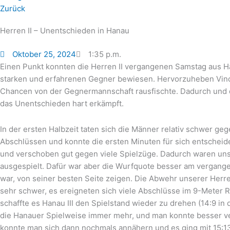
Zurück
Herren II – Unentschieden in Hanau
Oktober 25, 2024
1:35 p.m.
Einen Punkt konnten die Herren II vergangenen Samstag aus H
starken und erfahrenen Gegner bewiesen. Hervorzuheben Vince
Chancen von der Gegnermannschaft rausfischte. Dadurch und d
das Unentschieden hart erkämpft.
In der ersten Halbzeit taten sich die Männer relativ schwer g
Abschlüssen und konnte die ersten Minuten für sich entscheide
und verschoben gut gegen viele Spielzüge. Dadurch waren unse
ausgespielt. Dafür war aber die Wurfquote besser am vergang
war, von seiner besten Seite zeigen. Die Abwehr unserer Herre
sehr schwer, es ereigneten sich viele Abschlüsse im 9-Meter 
schaffte es Hanau III den Spielstand wieder zu drehen (14:9 in 
die Hanauer Spielweise immer mehr, und man konnte besser ve
konnte man sich dann nochmals annähern und es ging mit 15:13 