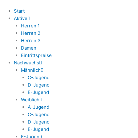
Zum
Inhalt
Start
springen
Aktive
Herren 1
Herren 2
Herren 3
Damen
Eintrittspreise
Nachwuchs
Männlich
C-Jugend
D-Jugend
E-Jugend
Weiblich
A-Jugend
C-Jugend
D-Jugend
E-Jugend
F-Jugend