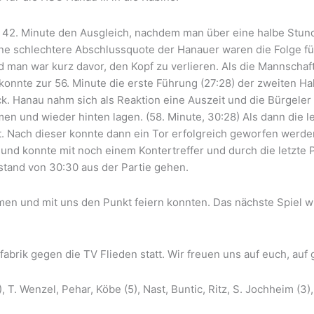
 42. Minute den Ausgleich, nachdem man über eine halbe Stunde
ne schlechtere Abschlussquote der Hanauer waren die Folge fü
 man war kurz davor, den Kopf zu verlieren. Als die Mannschaft
 konnte zur 56. Minute die erste Führung (27:28) der zweiten Ha
. Hanau nahm sich als Reaktion eine Auszeit und die Bürgeler 
 und wieder hinten lagen. (58. Minute, 30:28) Als dann die le
t. Nach dieser konnte dann ein Tor erfolgreich geworfen werd
und konnte mit noch einem Kontertreffer und durch die letzte 
stand von 30:30 aus der Partie gehen.
en und mit uns den Punkt feiern konnten. Das nächste Spiel wi
brik gegen die TV Flieden statt. Wir freuen uns auf euch, auf g
T. Wenzel, Pehar, Köbe (5), Nast, Buntic, Ritz, S. Jochheim (3),