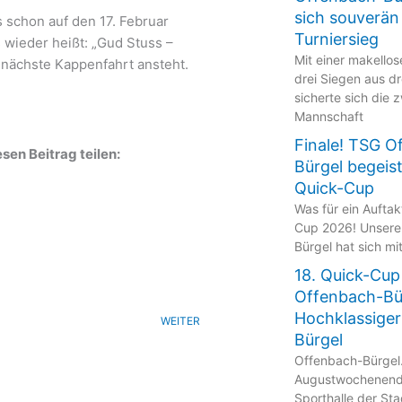
sich souverän
 schon auf den 17. Februar
Turniersieg
 wieder heißt: „Gud Stuss –
Mit einer makellos
 nächste Kappenfahrt ansteht.
drei Siegen aus dr
sicherte sich die 
Mannschaft
Finale! TSG O
sen Beitrag teilen:
Bürgel begeis
Quick-Cup
Was für ein Aufta
Cup 2026! Unsere
Bürgel hat sich mi
18. Quick-Cup
Offenbach-Bü
Hochklassiger
WEITER
Bürgel
Offenbach-Bürgel
Augustwochenende
Sporthalle der St