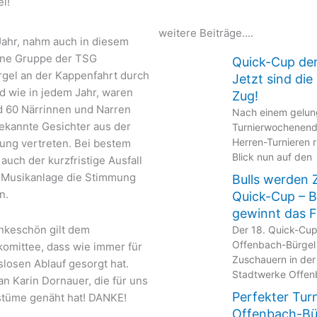
i!
weitere Beiträge....
Jahr, nahm auch in diesem
ine Gruppe der TSG
Quick-Cup de
gel an der Kappenfahrt durch
Jetzt sind di
nd wie in jedem Jahr, waren
Zug!
d 60 Närrinnen und Narren
Nach einem gelu
bekannte Gesichter aus der
Turnierwochenend
Herren-Turnieren r
lung vertreten. Bei bestem
Blick nun auf den
auch der kurzfristige Ausfall
!) Musikanlage die Stimmung
Bulls werden 
n.
Quick-Cup – 
gewinnt das F
nkeschön gilt dem
Der 18. Quick-Cu
Offenbach-Bürgel
komittee, dass wie immer für
Zuschauern in der
losen Ablauf gesorgt hat.
Stadtwerke Offen
an Karin Dornauer, die für uns
Perfekter Tur
ostüme genäht hat! DANKE!
Offenbach-Bür