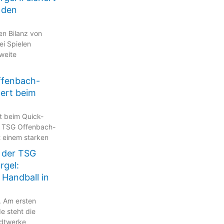
 den
en Bilanz von
ei Spielen
zweite
ffenbach-
tert beim
kt beim Quick-
 TSG Offenbach-
t einem starken
 der TSG
rgel:
 Handball in
. Am ersten
 steht die
adtwerke