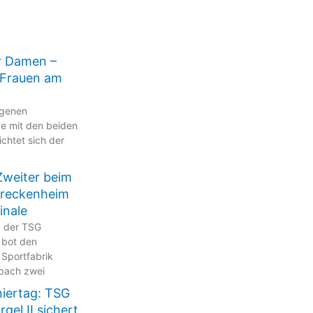
r Damen –
e Frauen am
ngenen
e mit den beiden
ichtet sich der
Zweiter beim
Breckenheim
inale
p der TSG
 bot den
 Sportfabrik
bach zwei
niertag: TSG
gel II sichert