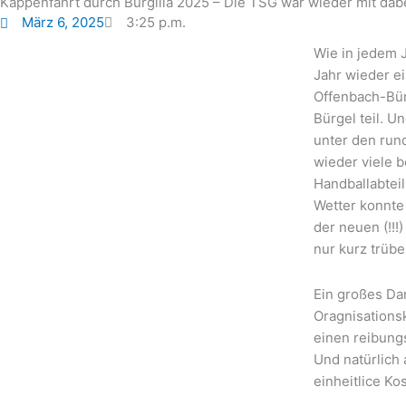
Kappenfahrt durch Burgilla 2025 – Die TSG war wieder mit dabe
März 6, 2025
3:25 p.m.
Wie in jedem 
Jahr wieder e
Offenbach-Bür
Bürgel teil. U
unter den run
wieder viele 
Handballabtei
Wetter konnte 
der neuen (!!
nur kurz trübe
Ein großes Da
Oragnisations
einen reibungs
Und natürlich 
einheitlice K