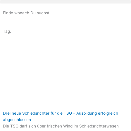
Zum
Inhalt
Finde wonach Du suchst:
springen
Tag:
Seite
Seite
Seite
Seite
Seite
Drei neue Schiedsrichter für die TSG – Ausbildung erfolgreich
abgeschlossen
Die TSG darf sich über frischen Wind im Schiedsrichterwesen