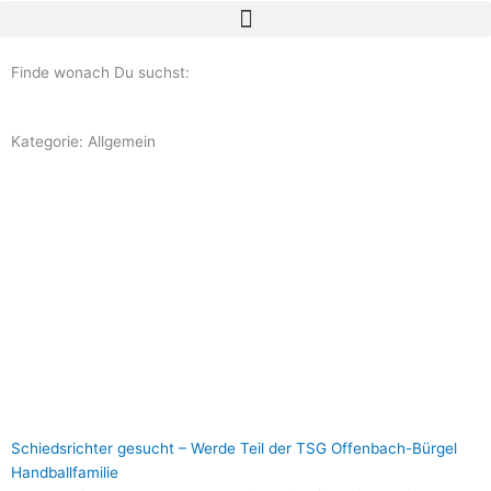
Zum
Inhalt
springen
Finde wonach Du suchst:
Kategorie: Allgemein
Seite
Seite
Seite
Seite
Seite
Schiedsrichter gesucht – Werde Teil der TSG Offenbach-Bürgel
Handballfamilie