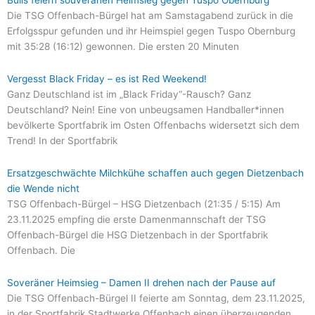
Bulls feiern souveränen Heimsieg gegen Tuspo Obernburg
Die TSG Offenbach-Bürgel hat am Samstagabend zurück in die
Erfolgsspur gefunden und ihr Heimspiel gegen Tuspo Obernburg
mit 35:28 (16:12) gewonnen. Die ersten 20 Minuten
Vergesst Black Friday – es ist Red Weekend!
Ganz Deutschland ist im „Black Friday“-Rausch? Ganz
Deutschland? Nein! Eine von unbeugsamen Handballer*innen
bevölkerte Sportfabrik im Osten Offenbachs widersetzt sich dem
Trend! In der Sportfabrik
Ersatzgeschwächte Milchkühe schaffen auch gegen Dietzenbach
die Wende nicht
TSG Offenbach-Bürgel – HSG Dietzenbach (21:35 / 5:15) Am
23.11.2025 empfing die erste Damenmannschaft der TSG
Offenbach-Bürgel die HSG Dietzenbach in der Sportfabrik
Offenbach. Die
Soveräner Heimsieg – Damen II drehen nach der Pause auf
Die TSG Offenbach-Bürgel II feierte am Sonntag, dem 23.11.2025,
in der Sportfabrik Stadtwerke Offenbach einen überzeugenden