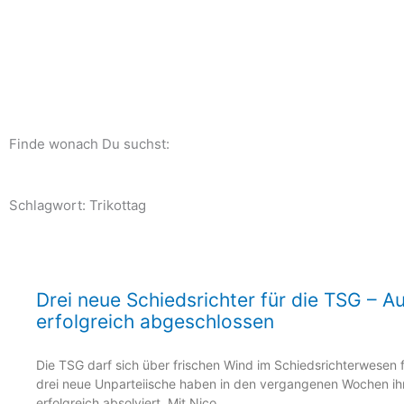
Zum
Inhalt
springen
Finde wonach Du suchst:
Schlagwort: Trikottag
Seite
Seite
Seite
Seite
Seite
Drei neue Schiedsrichter für die TSG – A
erfolgreich abgeschlossen
Die TSG darf sich über frischen Wind im Schiedsrichterwesen f
drei neue Unparteiische haben in den vergangenen Wochen ih
erfolgreich absolviert. Mit Nico