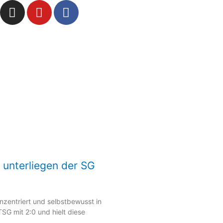
I
Y
F
n
o
a
s
u
c
t
t
e
a
u
b
g
b
o
r
e
o
a
k
m
s unterliegen der SG
nzentriert und selbstbewusst in
SG mit 2:0 und hielt diese