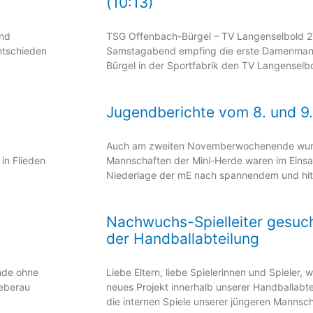
(10:13)
und
TSG Offenbach-Bürgel – TV Langenselbold 2
ntschieden
Samstagabend empfing die erste Damenman
Bürgel in der Sportfabrik den TV Langenselbo
Jugendberichte vom 8. und 
Auch am zweiten Novemberwochenende wurde
in Flieden
Mannschaften der Mini-Herde waren im Einsa
Niederlage der mE nach spannendem und hit
Nachwuchs-Spielleiter gesuch
der Handballabteilung
nde ohne
Liebe Eltern, liebe Spielerinnen und Spieler,
ieberau
neues Projekt innerhalb unserer Handballab
die internen Spiele unserer jüngeren Mannsc