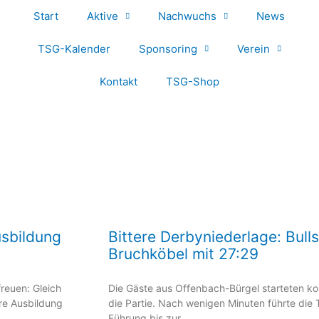
Start
Aktive
Nachwuchs
News
TSG-Kalender
Sponsoring
Verein
Kontakt
TSG-Shop
usbildung
Bittere Derbyniederlage: Bull
Bruchköbel mit 27:29
reuen: Gleich
Die Gäste aus Offenbach-Bürgel starteten ko
re Ausbildung
die Partie. Nach wenigen Minuten führte die T
Führung bis zur