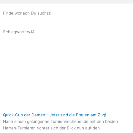
Zum
Inhalt
Finde wonach Du suchst:
springen
Schlagwort: wJA
Seite
Seite
Seite
Seite
Seite
Quick-Cup der Damen – Jetzt sind die Frauen am Zug!
Nach einem gelungenen Turnierwochenende mit den beiden
Herren-Turnieren richtet sich der Blick nun auf den