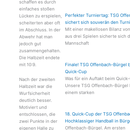
schaffen es durch
einfaches stoßen
Perfekter Turniertag: TSG Offe
Lücken zu erspielen,
sichert sich souverän den Turn
scheiterten aber oft
Mit einer makellosen Bilanz vo
im Abschluss. In der
aus drei Spielen sicherte sich 
Abwehr hat man
Mannschaft
jedoch gut
zusammengehalten.
Die Halbzeit endete
Finale! TSG Offenbach-Bürgel 
mit 10:9.
Quick-Cup
Was für ein Auftakt beim Quick
Nach der zweiten
Unsere TSG Offenbach-Bürgel h
Halbzeit war die
einem starken
Wurfsicherheit
deutlich besser.
Motiviert und
18. Quick-Cup der TSG Offenba
entschlossen, die
Hochklassiger Handball in Bürg
zwei Punkte in der
Offenbach-Bürgel. Am ersten
eigenen Halle zu