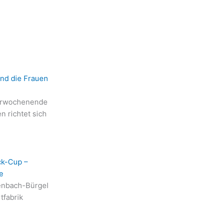
ind die Frauen
erwochenende
n richtet sich
ck-Cup –
e
enbach-Bürgel
tfabrik