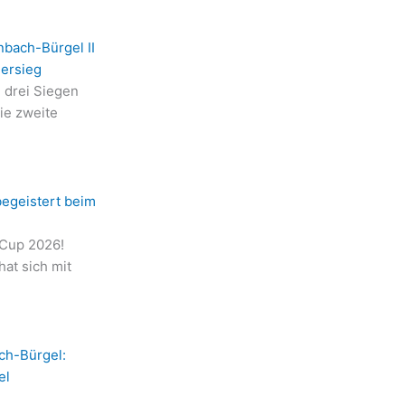
nbach-Bürgel II
iersieg
n drei Siegen
die zweite
begeistert beim
-Cup 2026!
at sich mit
ch-Bürgel:
el