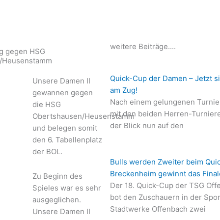
weitere Beiträge....
eg gegen HSG
n/Heusenstamm
Quick-Cup der Damen – Jetzt s
Unsere Damen II
am Zug!
gewannen gegen
Nach einem gelungenen Turni
die HSG
mit den beiden Herren-Turniere
Obertshausen/Heusenstamm
der Blick nun auf den
und belegen somit
den 6. Tabellenplatz
der BOL.
Bulls werden Zweiter beim Qui
Breckenheim gewinnt das Final
Zu Beginn des
Der 18. Quick-Cup der TSG Off
Spieles war es sehr
bot den Zuschauern in der Spor
ausgeglichen.
Stadtwerke Offenbach zwei
Unsere Damen II