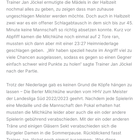
Trainer Jan Jöckel ermutigte die Mädels in der Halbzeit
nochmal alles zu geben, zu zeigen dass man zuhause
ungeschlagen Meister werden möchte. Doch auch in Halbzeit
zwei war es ein offener Schlagabtausch in dem sich bis zur 45.
Minute keine Mannschaft so richtig absetzen konnte. Kurz vor
Abpfiff kamen die Milchkühe noch einmal auf 2 Tore ran,
mussten sich dann aber mit einer 23:27 Heimniederlage
geschlagen geben. „Wir haben speziell heute im Angriff viel zu
viele Chancen ausgelassen, sodass es gegen so einen Gegner
einfach schwer wird Punkte zu holen“ sagte Trainer Jan Jöckel
nach der Partie.
Trotz der Niederlage gab es keinen Grund die Köpfe hängen zu
lassen – Die Berler Milchkühe wurden vom HHV zum Meister
der Landesliga Süd 2022/2023 geehrt. Nachdem jede Spielerin
eine Medaille und die Mannschaft den Pokal erhalten hat
mussten die Milchkühe leider aber auch die ein oder andere
Spielerin gebührend verabschieden. Mit der ein oder anderen
Träne und einigen Gläsern Sekt verabschieden sich die
Bürgeler Damen in die Sommerpause. Rückblickend fasst
Trainer Jan Jöckel noch einmal zusammen: „Was diese