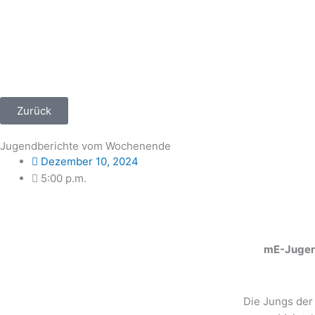
Zum
Inhalt
springen
Zurück
Jugendberichte vom Wochenende
Dezember 10, 2024
5:00 p.m.
mE-Jugend
Die Jungs der