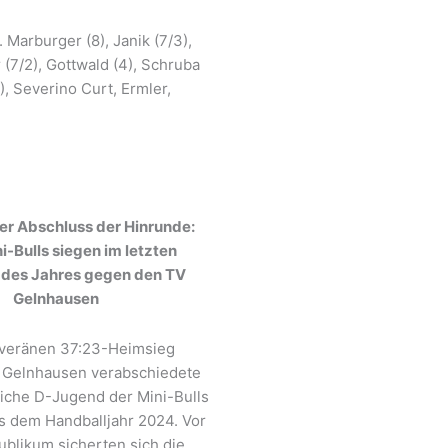
. Marburger (8), Janik (7/3),
(7/2), Gottwald (4), Schruba
2), Severino Curt, Ermler,
er Abschluss der Hinrunde:
-Bulls siegen im letzten
 des Jahres gegen den TV
Gelnhausen
uveränen 37:23-Heimsieg
 Gelnhausen verabschiedete
liche D-Jugend der Mini-Bulls
us dem Handballjahr 2024. Vor
blikum sicherten sich die