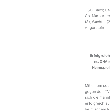
TSG: Balci; Ce
Co. Marburger 
(3), Wachtel (
Angerstein
Erfolgreich
mJD-Mini
Heimspiel
Mit einem so
gegen den TV
sich die männ
erfolgreich a
heimischem Pu