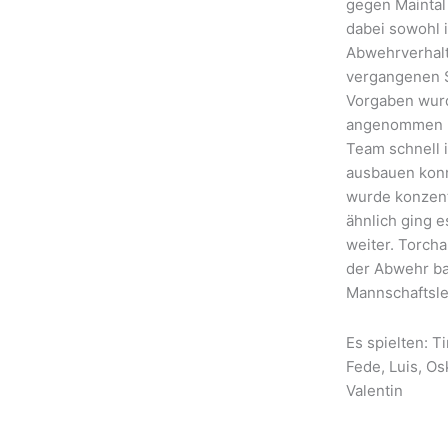
gegen Maintal
dabei sowohl i
Abwehrverhalt
vergangenen S
Vorgaben wurd
angenommen u
Team schnell 
ausbauen konnt
wurde konzentr
ähnlich ging e
weiter. Torch
der Abwehr bal
Mannschaftsle
Es spielten: T
Fede, Luis, Os
Valentin