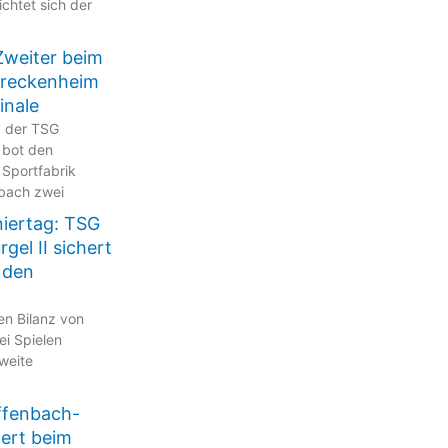
ichtet sich der
Zweiter beim
Breckenheim
inale
p der TSG
 bot den
 Sportfabrik
bach zwei
niertag: TSG
gel II sichert
 den
en Bilanz von
ei Spielen
zweite
ffenbach-
tert beim