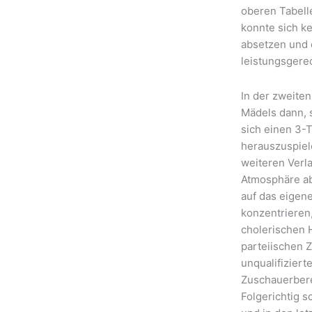
oberen Tabell
konnte sich k
absetzen und 
leistungsgerec
In der zweite
Mädels dann, 
sich einen 3-
herauszuspiele
weiteren Verla
Atmosphäre ab
auf das eigene
konzentrieren,
cholerischen 
parteiischen 
unqualifizier
Zuschauerber
Folgerichtig 