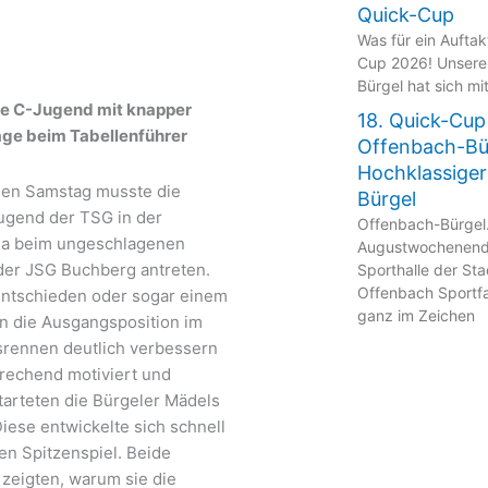
Quick-Cup
Was für ein Aufta
Cup 2026! Unsere
Bürgel hat sich mi
e C-Jugend mit knapper
18. Quick-Cup
age beim Tabellenführer
Offenbach-Bü
Hochklassiger
en Samstag musste die
Bürgel
ugend der TSG in der
Offenbach-Bürgel
ga beim ungeschlagenen
Augustwochenende
 der JSG Buchberg antreten.
Sporthalle der St
Offenbach Sportfa
ntschieden oder sogar einem
ganz im Zeichen
an die Ausgangsposition im
srennen deutlich verbessern
rechend motiviert und
tarteten die Bürgeler Mädels
 Diese entwickelte sich schnell
en Spitzenspiel. Beide
zeigten, warum sie die