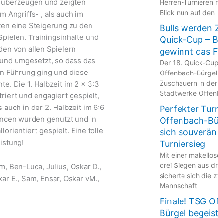
 überzeugen und zeigten
Herren-Turnieren r
Blick nun auf den
m Angriffs- , als auch im
en eine Steigerung zu den
Bulls werden 
pielen. Trainingsinhalte und
Quick-Cup – 
en von allen Spielern
gewinnt das F
nd umgesetzt, so dass das
Der 18. Quick-Cu
in Führung ging und diese
Offenbach-Bürgel
Zuschauern in der
e. Die 1. Halbzeit im 2 x 3:3
Stadtwerke Offen
iert und engagiert gespielt,
s auch in der 2. Halbzeit im 6:6
Perfekter Tur
ancen wurden genutzt und in
Offenbach-Bür
lorientiert gespielt. Eine tolle
sich souverän
istung!
Turniersieg
Mit einer makellos
drei Siegen aus dr
im, Ben-Luca, Julius, Oskar D.,
sicherte sich die 
kar E., Sam, Ensar, Oskar vM.,
Mannschaft
Finale! TSG O
Bürgel begeis