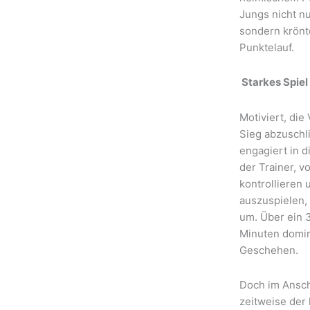
Jungs nicht n
sondern krönt
Punktelauf.
Starkes Spie
Motiviert, die
Sieg abzuschli
engagiert in d
der Trainer, v
kontrollieren 
auszuspielen,
um. Über ein 
Minuten domin
Geschehen.
Doch im Ansch
zeitweise der