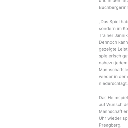
und in den le
Buchbergerinn
„Das Spiel hab
sondern im Kop
Trainer Janni
Dennoch kann 
gezeigte Leist
spielerisch gu
nahezu jedem 
Mannschaftsle
wieder in der
niederschlägt.
Das Heimspie
auf Wunsch der
Mannschaft er
Uhr wieder sp
Preagberg.