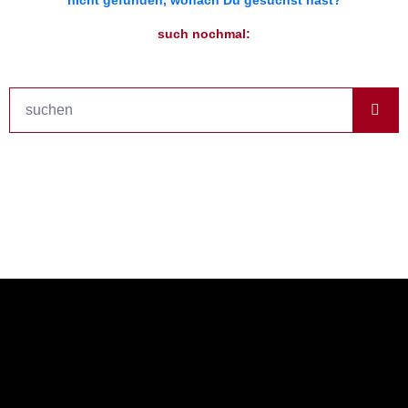
nicht gefunden, wonach Du gesuchst hast?
such nochmal:
Suche