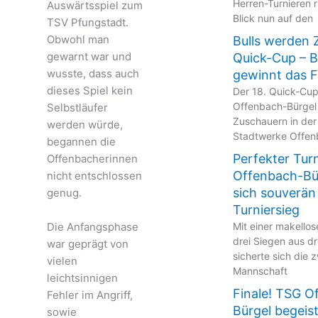
Herren-Turnieren r
Auswärtsspiel zum
Blick nun auf den
TSV Pfungstadt.
Obwohl man
Bulls werden 
gewarnt war und
Quick-Cup – 
wusste, dass auch
gewinnt das F
dieses Spiel kein
Der 18. Quick-Cu
Offenbach-Bürgel
Selbstläufer
Zuschauern in der
werden würde,
Stadtwerke Offen
begannen die
Perfekter Tur
Offenbacherinnen
Offenbach-Bür
nicht entschlossen
sich souverän
genug.
Turniersieg
Die Anfangsphase
Mit einer makellos
drei Siegen aus dr
war geprägt von
sicherte sich die 
vielen
Mannschaft
leichtsinnigen
Finale! TSG O
Fehler im Angriff,
Bürgel begeis
sowie