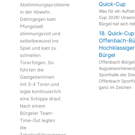
Quick-Cup
Abstimmungsprobleme
Was für ein Aufta
in der Abwehr.
Cup 2026! Unsere
Dahingegen kam
Bürgel hat sich mi
Pfungstadt
18. Quick-Cup
stimmungsvoll und
Offenbach-Bü
selbstbewusst ins
Hochklassiger
Spiel und kam zu
Bürgel
schnellen
Offenbach-Bürgel
Torerfolgen. So
Augustwochenende
führten die
Sporthalle der St
Gastgeberinnen
Offenbach Sportfa
mit 3-4 Toren und
ganz im Zeichen
legte kontinuierlich
eine Schippe drauf.
Nach einem
Bürgeler Team-
Time-Out legten
die
Tabellenführerinnnen