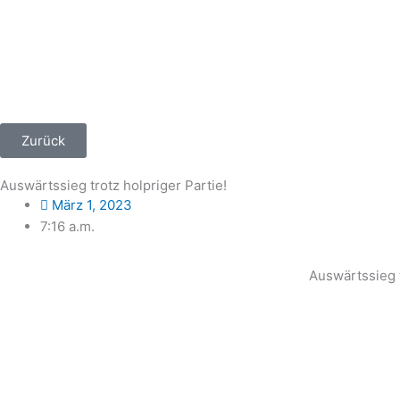
Zum
Inhalt
springen
Zurück
Auswärtssieg trotz holpriger Partie!
März 1, 2023
7:16 a.m.
Auswärtssieg t