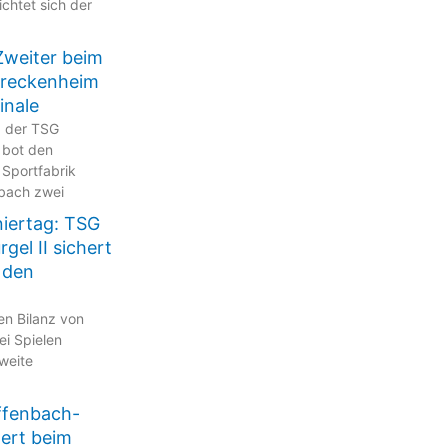
ichtet sich der
Zweiter beim
Breckenheim
inale
p der TSG
 bot den
 Sportfabrik
bach zwei
niertag: TSG
gel II sichert
 den
en Bilanz von
ei Spielen
zweite
ffenbach-
tert beim