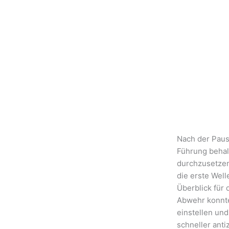
Nach der Paus
Führung behal
durchzusetzen
die erste Wel
Überblick für 
Abwehr konnte
einstellen un
schneller anti