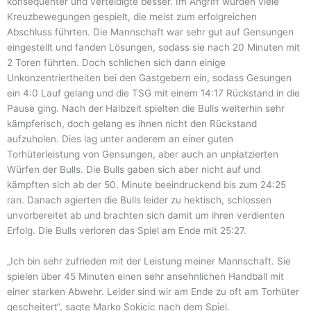
konsequenter und verteidigte besser. Im Angriff wurden viele
Kreuzbewegungen gespielt, die meist zum erfolgreichen
Abschluss führten. Die Mannschaft war sehr gut auf Gensungen
eingestellt und fanden Lösungen, sodass sie nach 20 Minuten mit
2 Toren führten. Doch schlichen sich dann einige
Unkonzentriertheiten bei den Gastgebern ein, sodass Gesungen
ein 4:0 Lauf gelang und die TSG mit einem 14:17 Rückstand in die
Pause ging. Nach der Halbzeit spielten die Bulls weiterhin sehr
kämpferisch, doch gelang es ihnen nicht den Rückstand
aufzuholen. Dies lag unter anderem an einer guten
Torhüterleistung von Gensungen, aber auch an unplatzierten
Würfen der Bulls. Die Bulls gaben sich aber nicht auf und
kämpften sich ab der 50. Minute beeindruckend bis zum 24:25
ran. Danach agierten die Bulls leider zu hektisch, schlossen
unvorbereitet ab und brachten sich damit um ihren verdienten
Erfolg. Die Bulls verloren das Spiel am Ende mit 25:27.
„Ich bin sehr zufrieden mit der Leistung meiner Mannschaft. Sie
spielen über 45 Minuten einen sehr ansehnlichen Handball mit
einer starken Abwehr. Leider sind wir am Ende zu oft am Torhüter
gescheitert“, sagte Marko Sokicic nach dem Spiel.