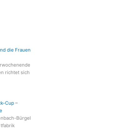
ind die Frauen
erwochenende
n richtet sich
ck-Cup –
e
enbach-Bürgel
tfabrik