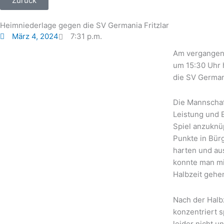
Zurück
Heimniederlage gegen die SV Germania Fritzlar
März 4, 2024
7:31 p.m.
Am vergangen
um 15:30 Uhr 
die SV Germani
Die Mannschaft
Leistung und 
Spiel anzuknü
Punkte in Bürg
harten und au
konnte man mi
Halbzeit gehen
Nach der Halb
konzentriert s
leider nicht u